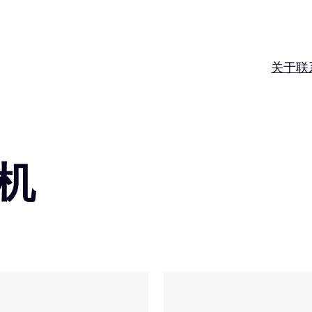
关于
联
换机