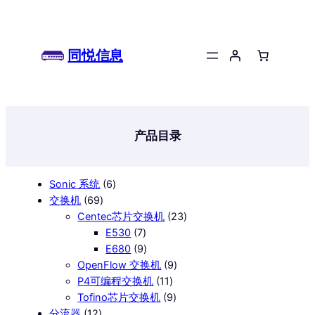
跳
至
内
同悦信息
容
产品目录
6
Sonic 系统
6
69
个
交换机
69
个
产
23
Centec芯片交换机
23
产
品
7
个
E530
7
品
个
9
产
E680
9
产
个
9
品
OpenFlow 交换机
9
品
产
11
个
P4可编程交换机
11
品
个
9
产
Tofino芯片交换机
9
12
产
个
品
分流器
12