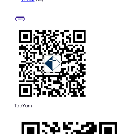
个
品
产
产
品
品
TooYum