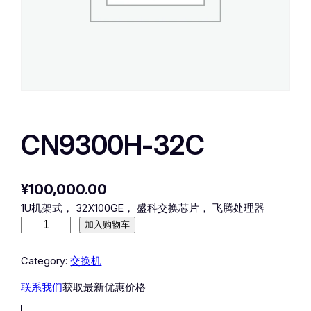
CN9300H-32C
¥
100,000.00
1U机架式， 32X100GE， 盛科交换芯片， 飞腾处理器
C
加入购物车
N
9
Category:
交换机
3
联系我们
获取最新优惠价格
0
0