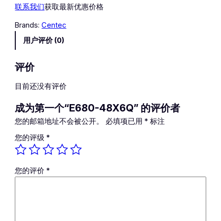
联系我们
获取最新优惠价格
-
4
Brands:
Centec
8
用户评价 (0)
X
6
Q
评价
数
目前还没有评价
量
成为第一个“E680-48X6Q” 的评价者
您的邮箱地址不会被公开。
必填项已用
*
标注
您的评级
*
您的评价
*