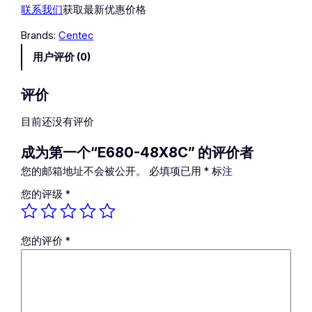
联系我们
获取最新优惠价格
-
4
Brands:
Centec
8
用户评价 (0)
X
8
C
评价
数
目前还没有评价
量
成为第一个“E680-48X8C” 的评价者
您的邮箱地址不会被公开。
必填项已用
*
标注
您的评级
*
您的评价
*