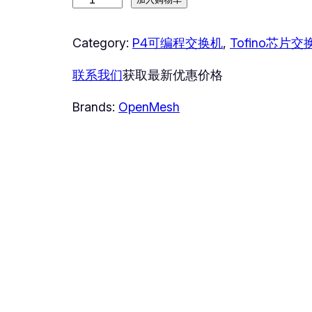
O
p
e
Category:
P4可编程交换机
, 
Tofino芯片交
n
联系我们
获取最新优惠价格
M
e
Brands:
OpenMesh
s
h
B
F
-
1
2
Z
数
量