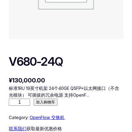
V680-24Q
¥
130,000.00
标准1RU 19英寸机架 24个40GE QSFP+以太网接口（不含
光模块） 可插拔的冗余电源 支持OpenF…
V
加入购物车
6
8
Category:
OpenFlow 交换机
0
联系我们
获取最新优惠价格
-