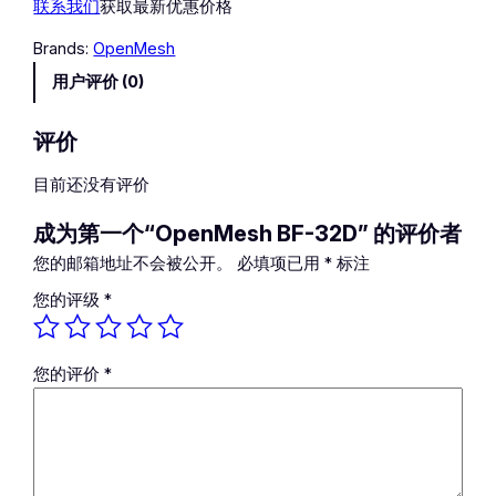
联系我们
获取最新优惠价格
M
e
Brands:
OpenMesh
s
用户评价 (0)
h
B
F
评价
-
目前还没有评价
3
2
成为第一个“OpenMesh BF-32D” 的评价者
D
数
您的邮箱地址不会被公开。
必填项已用
*
标注
量
您的评级
*
您的评价
*